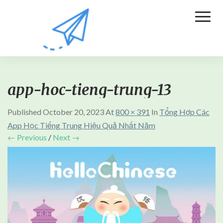
Toggl
Naviga
app-hoc-tieng-trung-13
Published
October 20, 2023
At
800 × 391
In
Tổng Hợp Các
App Học Tiếng Trung Hiệu Quả Nhất Năm
← Previous
/
Next →