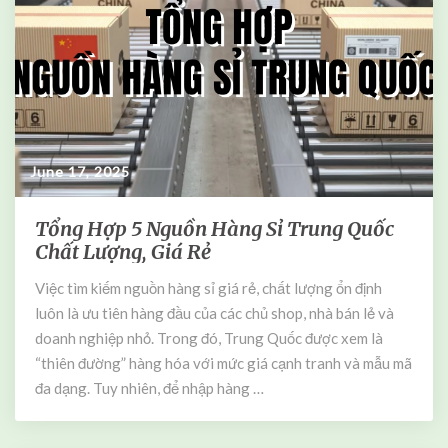
i
B
Á
i
n
d
h
a
N
C
h
h
ì
ấ
n
June 17, 2025
t
L
ư
Tổng Hợp 5 Nguồn Hàng Sỉ Trung Quốc
T
ợ
Chất Lượng, Giá Rẻ
ổ
n
n
g
Việc tìm kiếm nguồn hàng sỉ giá rẻ, chất lượng ổn định
g
T
luôn là ưu tiên hàng đầu của các chủ shop, nhà bán lẻ và
H
ố
ợ
doanh nghiệp nhỏ. Trong đó, Trung Quốc được xem là
t
p
“thiên đường” hàng hóa với mức giá cạnh tranh và mẫu mã
,
5
đa dạng. Tuy nhiên, để nhập hàng …
B
N
ề
g
n
u