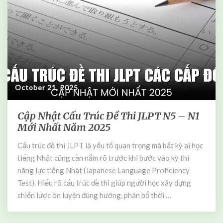
H
H
ọ
à
c
n
L
g
à
?
m
Y
o
October 21, 2025
u
T
u
Cập Nhật Cấu Trúc Đề Thi JLPT N5 – N1
C
b
Mới Nhất Năm 2025
ậ
e
p
K
Cấu trúc đề thi JLPT là yếu tố quan trọng mà bất kỳ ai học
N
i
tiếng Nhật cũng cần nắm rõ trước khi bước vào kỳ thi
h
ế
ậ
năng lực tiếng Nhật (Japanese Language Proficiency
m
t
Test). Hiểu rõ cấu trúc đề thi giúp người học xây dựng
T
C
chiến lược ôn luyện đúng hướng, phân bổ thời …
i
ấ
ề
u
n