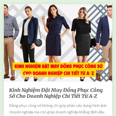
April 23, 2026
Kinh Nghiệm Đặt May Đồng Phục Công
K
Sở Cho Doanh Nghiệp Chi Tiết Từ A-Z
i
n
Đồng phục công sở không chỉ góp phần xây dựng hình ảnh
h
chuyên nghiệp mà còn giúp doanh nghiệp khẳng định dấu
N