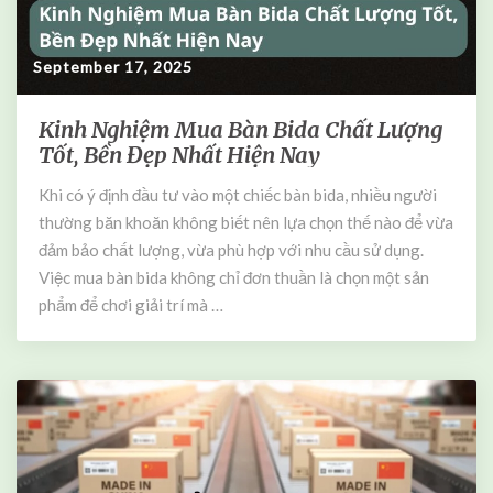
a
ữ
m
Q
September 17, 2025
u
y
ế
Kinh Nghiệm Mua Bàn Bida Chất Lượng
K
n
Tốt, Bền Đẹp Nhất Hiện Nay
i
R
n
ũ
Khi có ý định đầu tư vào một chiếc bàn bida, nhiều người
h
,
thường băn khoăn không biết nên lựa chọn thế nào để vừa
N
C
g
đảm bảo chất lượng, vừa phù hợp với nhu cầu sử dụng.
h
h
Việc mua bàn bida không chỉ đơn thuần là chọn một sản
i
i
phẩm để chơi giải trí mà …
n
ệ
h
m
P
M
h
u
ụ
a
c
B
M
à
ọ
n