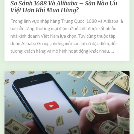
ô
So Sánh 1688 Và Alibaba – Sàn Nào Ưu
S
n
Việt Hơn Khi Mua Hàng?
o
g
S
S
Trong lĩnh vực nhập hàng Trung Quốc, 1688 và Alibaba là
á
ở
hai nền tảng thương mại điện tử nổi bật được rất nhiều
n
C
h
nhà kinh doanh Việt Nam lựa chọn. Tuy cùng thuộc tập
h
1
đoàn Alibaba Group, nhưng mỗi sàn lại có đặc điểm, đối
o
6
tượng khách hàng và mô hình hoạt động khác nhau, …
D
8
o
8
a
V
n
à
h
A
N
l
g
i
h
b
i
a
ệ
b
p
a
C
–
h