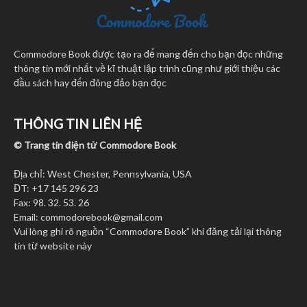
à
F
r
Commodore Book được tạo ra để mang đến cho bạn đọc những
e
thông tin mới nhất về kĩ thuật lập trình cũng như giới thiệu các
e
đầu sách hay đến đông đảo bạn đọc
:
Đ
â
THÔNG TIN LIÊN HỆ
u
© Trang tin điện tử Commodore Book
L
à
Địa chỉ: West Chester, Pennsylvania, USA
L
ĐT: +17 145 296 23
ự
Fax: 98. 32. 53. 26
a
Email:
commodorebook@gmail.com
C
Vui lòng ghi rõ nguồn “Commodore Book” khi đăng tải lại thông
h
tin từ website này
ọ
n
T
ố