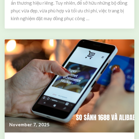
g
ấn thương hiệu riêng. Tuy nhiên, để sở hữu những bộ đồng
h
phục vừa đẹp, vừa phù hợp và tối ưu chi phí, việc trang bị
i
kinh nghiệm đặt may đồng phục công …
ệ
m
Đ
ặ
t
M
a
y
Đ
ồ
n
g
P
h
ụ
November 7, 2025
c
C