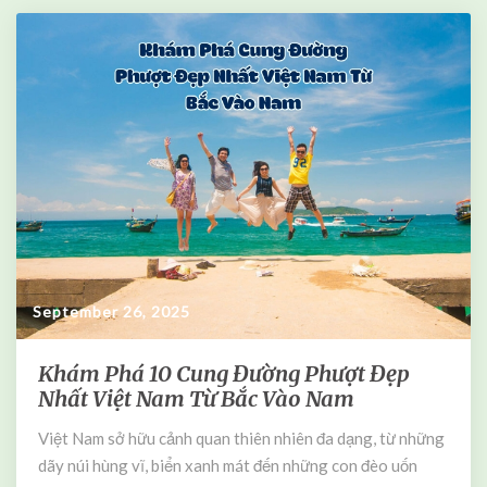
T
Đ
r
á
ú
n
c
g
Đ
T
ề
r
T
ả
h
i
i
N
J
g
L
h
P
i
T
ệ
September 26, 2025
N
m
5
N
–
Khám Phá 10 Cung Đường Phượt Đẹp
K
h
N
Nhất Việt Nam Từ Bắc Vào Nam
h
ấ
1
á
t
M
Việt Nam sở hữu cảnh quan thiên nhiên đa dạng, từ những
m
ớ
dãy núi hùng vĩ, biển xanh mát đến những con đèo uốn
P
i