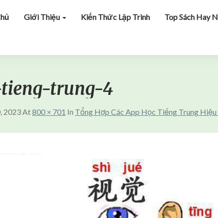
Chủ
Giới Thiệu
Kiến Thức Lập Trình
Top Sách Hay N
tieng-trung-4
, 2023
At
800 × 701
In
Tổng Hợp Các App Học Tiếng Trung Hiệ