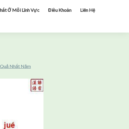
hất Ở Mỗi Lĩnh Vực
Điều Khoản
Liên Hệ
u Quả Nhất Năm