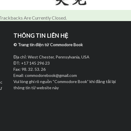
rackbacks Are Currently Closed.
THÔNG TIN LIÊN HỆ
© Trang tin điện tử Commodore Book
Địa chỉ: West Chester, Pennsylvania, USA
ĐT: +17 145 296 23
Fax: 98. 32. 53. 26
Email:
commodorebook@gmail.com
Vui lòng ghi rõ nguồn “Commodore Book” khi đăng tải lại
ọc
thông tin từ website này
hư