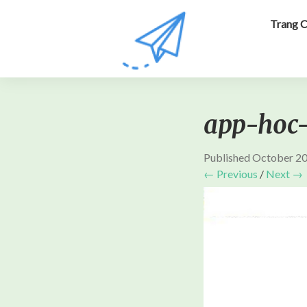
Trang 
app-hoc-
Published
October 20
← Previous
/
Next →