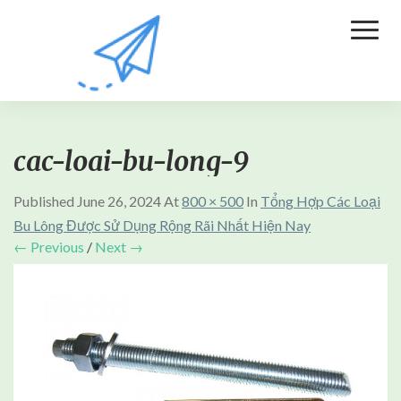
Toggl
Naviga
cac-loai-bu-long-9
Published
June 26, 2024
At
800 × 500
In
Tổng Hợp Các Loại
Bu Lông Được Sử Dụng Rộng Rãi Nhất Hiện Nay
← Previous
/
Next →