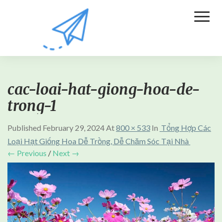
Toggl
Naviga
cac-loai-hat-giong-hoa-de-
trong-1
Published
February 29, 2024
At
800 × 533
In
Tổng Hợp Các
Loại Hạt Giống Hoa Dễ Trồng, Dễ Chăm Sóc Tại Nhà
← Previous
/
Next →