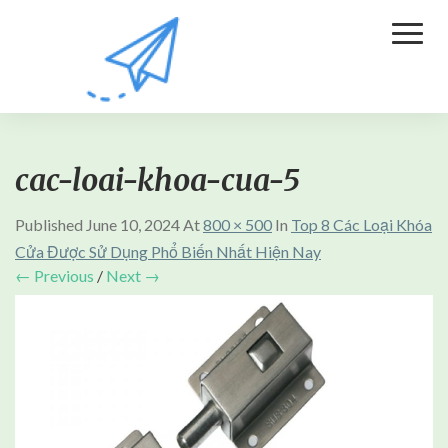
Toggl
Naviga
cac-loai-khoa-cua-5
Published
June 10, 2024
At
800 × 500
In
Top 8 Các Loại Khóa
Cửa Được Sử Dụng Phổ Biến Nhất Hiện Nay
← Previous
/
Next →