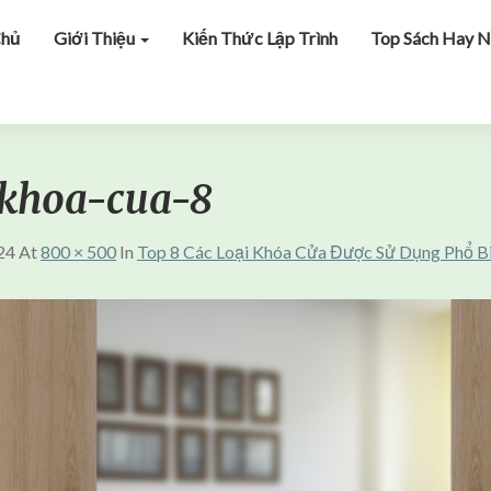
Chủ
Giới Thiệu
Kiến Thức Lập Trình
Top Sách Hay N
-khoa-cua-8
24
At
800 × 500
In
Top 8 Các Loại Khóa Cửa Được Sử Dụng Phổ B