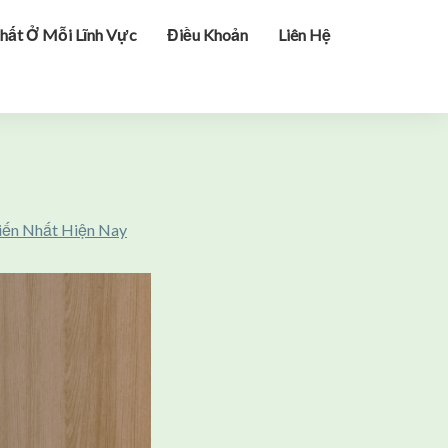
hất Ở Mỗi Lĩnh Vực
Điều Khoản
Liên Hệ
iến Nhất Hiện Nay