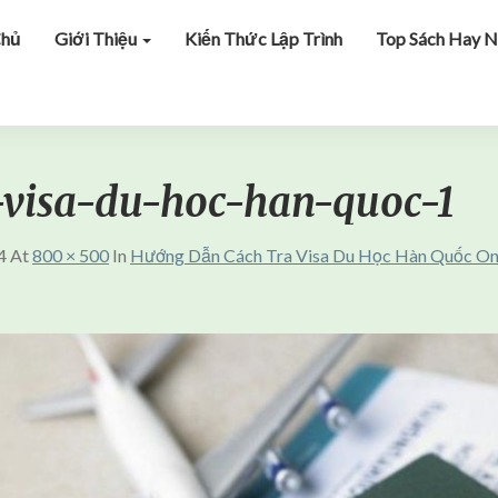
Chủ
Giới Thiệu
Kiến Thức Lập Trình
Top Sách Hay N
-visa-du-hoc-han-quoc-1
4
At
800 × 500
In
Hướng Dẫn Cách Tra Visa Du Học Hàn Quốc On