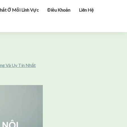
hất Ở Mỗi Lĩnh Vực
Điều Khoản
Liên Hệ
ợng Và Uy Tín Nhất