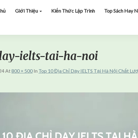
Chủ
Giới Thiệu
Kiến Thức Lập Trình
Top Sách Hay N
ay-ielts-tai-ha-noi
24
At
800 × 500
In
Top 10 Địa Chỉ Dạy IELTS Tại Hà Nội Chất Lư