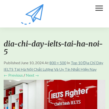
Toggl
Naviga
dia-chi-day-ielts-tai-ha-noi-
5
Published
June 10, 2024
At
800 × 500
In
Top 10 Địa Chỉ Dạy
IELTS Tại Hà Nội Chất Lượng Và Uy Tín Nhất Hiện Nay
← Previous
/
Next →