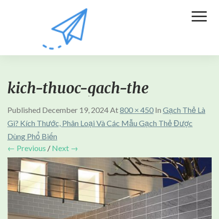
Toggl
Naviga
kich-thuoc-gach-the
Published
December 19, 2024
At
800 × 450
In
Gạch Thẻ Là
Gì? Kích Thước, Phân Loại Và Các Mẫu Gạch Thẻ Được
Dùng Phổ Biến
← Previous
/
Next →