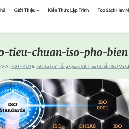
Chủ
Giới Thiệu
Kiến Thức Lập Trình
Top Sách Hay N
-tieu-chuan-iso-pho-bien
22
At
700 × 400
In
ISO Là Gì? Tổng Quan Về Tiêu Chuẩn ISO Và 