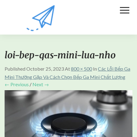
Toggl
Naviga
loi-bep-gas-mini-lua-nho
Published
October 25, 2023
At
800 × 500
In
Các Lỗi Bếp Ga
Mini Thường Gặp Và Cách Chọn Bếp Ga Mini Chất Lượng
← Previous
/
Next →