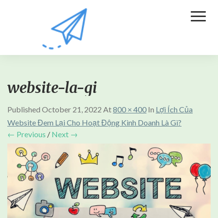
Toggl
Naviga
website-la-gi
Published
October 21, 2022
At
800 × 400
In
Lợi Ích Của
Website Đem Lại Cho Hoạt Động Kình Doanh Là Gì?
← Previous
/
Next →