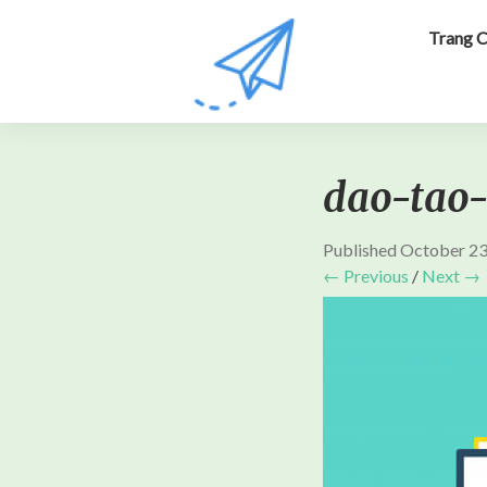
Trang 
dao-tao-
Published
October 23
← Previous
/
Next →