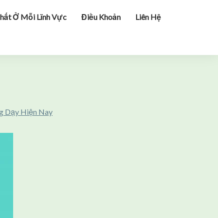
hất Ở Mỗi Lĩnh Vực
Điều Khoản
Liên Hệ
g Dạy Hiện Nay