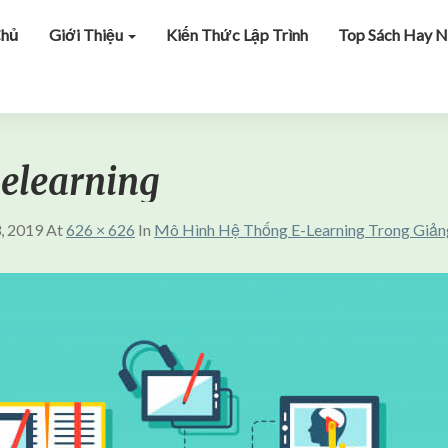
Chủ
Giới Thiệu
Kiến Thức Lập Trình
Top Sách Hay N
elearning
, 2019
At
626 × 626
In
Mô Hình Hệ Thống E-Learning Trong Giản