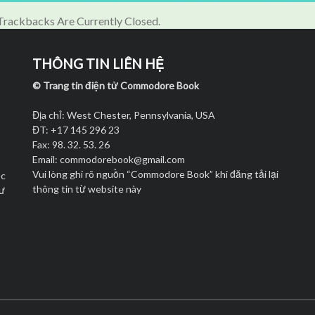
rackbacks Are Currently Closed.
THÔNG TIN LIÊN HỆ
© Trang tin điện tử Commodore Book
Địa chỉ: West Chester, Pennsylvania, USA
ĐT: +17 145 296 23
Fax: 98. 32. 53. 26
Email:
commodorebook@gmail.com
Vui lòng ghi rõ nguồn “Commodore Book” khi đăng tải lại
ọc
thông tin từ website này
hư