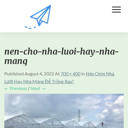
Toggl
Naviga
nen-cho-nha-luoi-hay-nha-
mang
Published
August 4, 2022
At
700 × 400
In
Nên Chọn Nhà
Lưới Hay Nhà Màng Để Trồng Rau?
← Previous
/
Next →