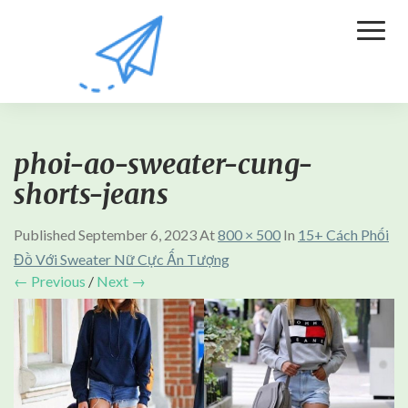
Toggl
Naviga
phoi-ao-sweater-cung-
shorts-jeans
Published
September 6, 2023
At
800 × 500
In
15+ Cách Phối
Đồ Với Sweater Nữ Cực Ấn Tượng
← Previous
/
Next →