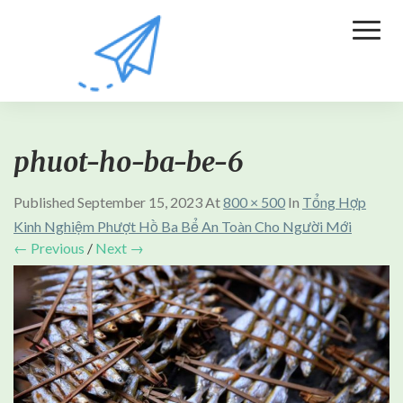
Toggl
Naviga
phuot-ho-ba-be-6
Published
September 15, 2023
At
800 × 500
In
Tổng Hợp
Kinh Nghiệm Phượt Hồ Ba Bể An Toàn Cho Người Mới
← Previous
/
Next →