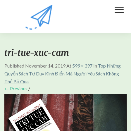
Toggl
Naviga
tri-tue-xuc-cam
Published
November 14, 2019
At
599 × 397
In
Top Những
Quyển Sách Tư Duy Kinh Điển Mà Người Yêu Sách Không
Thể Bỏ Qua
← Previous
/