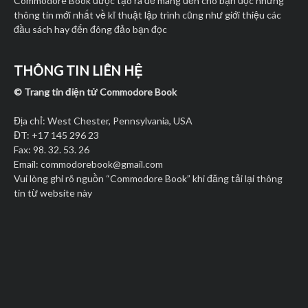
Commodore Book được tạo ra để mang đến cho bạn đọc những
thông tin mới nhất về kĩ thuật lập trình cũng như giới thiệu các
đầu sách hay đến đông đảo bạn đọc
THÔNG TIN LIÊN HỆ
© Trang tin điện tử Commodore Book
Địa chỉ: West Chester, Pennsylvania, USA
ĐT: +17 145 296 23
Fax: 98. 32. 53. 26
Email:
commodorebook@gmail.com
Vui lòng ghi rõ nguồn “Commodore Book” khi đăng tải lại thông
tin từ website này