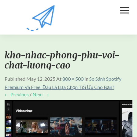
Toggl
Naviga
kho-nhac-phong-phu-voi-
chat-luong-cao
Published
May 12, 2025
At
800 × 500
In
So Sánh Spotify
Premium Và Free: Đâu Là Lựa Chọn Tối Ưu Cho Bạn?
← Previous
/
Next →