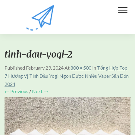
Toggl
Naviga
tinh-dau-yogi-2
Published
February 29, 2024
At
800 × 500
In
Tổng Hợp Top
7 Hương Vị Tinh Dầu Yogi Ngon Được Nhiều Vaper Săn Đón
2024
← Previous
/
Next →