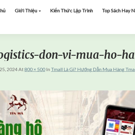
Chủ
Giới Thiệu
Kiến Thức Lập Trình
Top Sách Hay N
ogistics-don-vi-mua-ho-h
25, 2024
At
800 × 500
In
Tmall Là Gì? Hướng Dẫn Mua Hàng Tmal