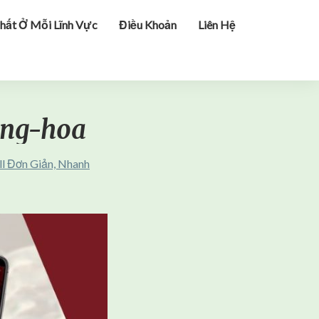
hất Ở Mỗi Lĩnh Vực
Điều Khoản
Liên Hệ
ang-hoa
l Đơn Giản, Nhanh