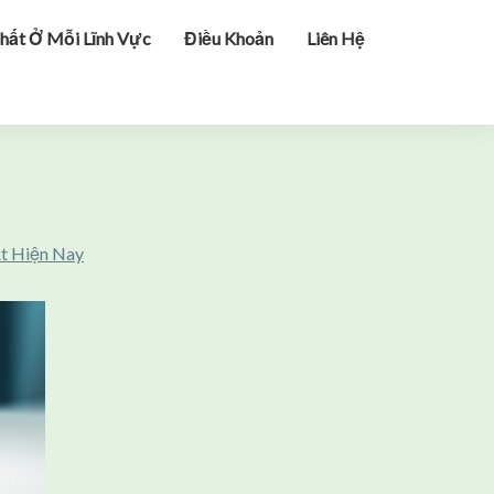
hất Ở Mỗi Lĩnh Vực
Điều Khoản
Liên Hệ
t Hiện Nay