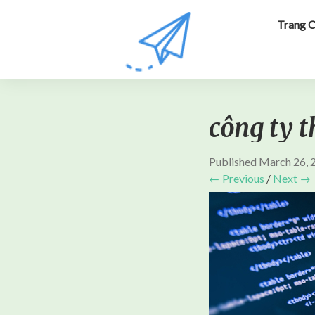
Trang 
công ty 
Published
March 26, 
← Previous
/
Next →