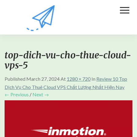
Toggl
Naviga
top-dich-vu-cho-thue-cloud-
vps-5
Published
March 27, 2024
At
1280 × 720
In
Review 10 Top
Dịch Vụ Cho Thuê Cloud VPS Chất Lượng Nhất Hiện Nay
← Previous
/
Next →