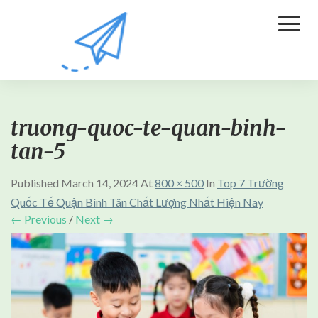
Toggl
Naviga
truong-quoc-te-quan-binh-
tan-5
Published
March 14, 2024
At
800 × 500
In
Top 7 Trường
Quốc Tế Quận Bình Tân Chất Lượng Nhất Hiện Nay
← Previous
/
Next →