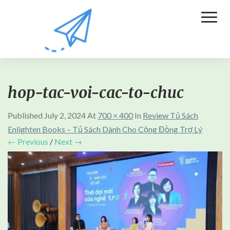
Toggl
Naviga
hop-tac-voi-cac-to-chuc
Published
July 2, 2024
At
700 × 400
In
Review Tủ Sách
Enlighten Books – Tủ Sách Dành Cho Cộng Đồng Trợ Lý
← Previous
/
Next →