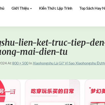
Chủ
Giới Thiệu
Kiến Thức Lập Trình
Top Sách Hay N
shu-lien-ket-truc-tiep-de
uong-mai-dien-tu
2024
At
800 × 500
In
Xiaohongshu Là Gì? Vì Sao Xiaohongshu Đư