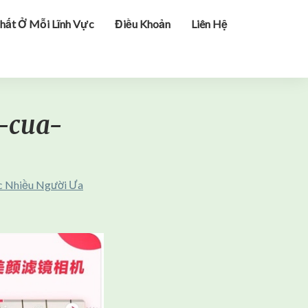
hất Ở Mỗi Lĩnh Vực
Điều Khoản
Liên Hệ
n-cua-
ợc Nhiều Người Ưa