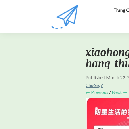
Trang 
xiaohong
hang-th
Published
March 22, 
Chuộng?
← Previous
/
Next →