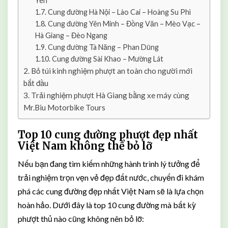
Yên
t
Cung đường Hà Nội – Lào Cai – Hoàng Su Phì
N
Cung đường Yên Minh – Đồng Văn – Mèo Vạc –
a
m
Hà Giang – Đèo Ngang
T
Cung đường Tà Năng – Phan Dũng
ừ
Cung đường Sài Khao – Mường Lát
B
Bỏ túi kinh nghiệm phượt an toàn cho người mới
ắ
bắt đầu
c
Trải nghiệm phượt Hà Giang bằng xe máy cùng
V
Mr.Biu Motorbike Tours
à
o
Top 10 cung đường phượt đẹp nhất
N
Việt Nam không thể bỏ lỡ
a
m
Nếu bạn đang tìm kiếm những hành trình lý tưởng để
trải nghiệm trọn vẹn vẻ đẹp đất nước, chuyến đi khám
phá các cung đường đẹp nhất Việt Nam sẽ là lựa chọn
hoàn hảo. Dưới đây là top 10 cung đường mà bất kỳ
phượt thủ nào cũng không nên bỏ lỡ: