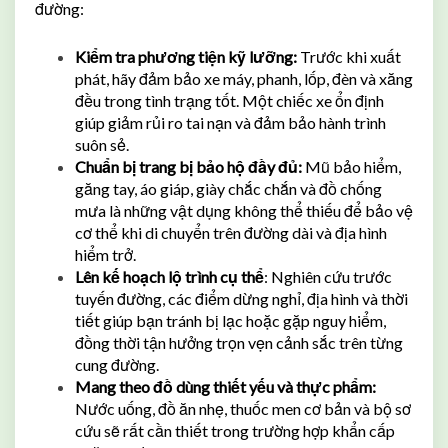
đường:
Kiểm tra phương tiện kỹ lưỡng:
Trước khi xuất
phát, hãy đảm bảo xe máy, phanh, lốp, đèn và xăng
đều trong tình trạng tốt. Một chiếc xe ổn định
giúp giảm rủi ro tai nạn và đảm bảo hành trình
suôn sẻ.
Chuẩn bị trang bị bảo hộ đầy đủ:
Mũ bảo hiểm,
găng tay, áo giáp, giày chắc chắn và đồ chống
mưa là những vật dụng không thể thiếu để bảo vệ
cơ thể khi di chuyển trên đường dài và địa hình
hiểm trở.
Lên kế hoạch lộ trình cụ thể
: Nghiên cứu trước
tuyến đường, các điểm dừng nghỉ, địa hình và thời
tiết giúp bạn tránh bị lạc hoặc gặp nguy hiểm,
đồng thời tận hưởng trọn vẹn cảnh sắc trên từng
cung đường.
Mang theo đồ dùng thiết yếu và thực phẩm:
Nước uống, đồ ăn nhẹ, thuốc men cơ bản và bộ sơ
cứu sẽ rất cần thiết trong trường hợp khẩn cấp