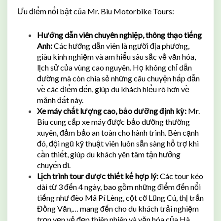
Ưu điểm nổi bật của Mr. Biu Motorbike Tours:
Hướng dẫn viên chuyên nghiệp, thông thạo tiếng
Anh:
Các hướng dẫn viên là người địa phương,
giàu kinh nghiệm và am hiểu sâu sắc về văn hóa,
lịch sử của vùng cao nguyên. Họ không chỉ dẫn
đường mà còn chia sẻ những câu chuyện hấp dẫn
về các điểm đến, giúp du khách hiểu rõ hơn về
mảnh đất này.
Xe máy chất lượng cao, bảo dưỡng định kỳ:
Mr.
Biu cung cấp xe máy được bảo dưỡng thường
xuyên, đảm bảo an toàn cho hành trình. Bên cạnh
đó, đội ngũ kỹ thuật viên luôn sẵn sàng hỗ trợ khi
cần thiết, giúp du khách yên tâm tận hưởng
chuyến đi.
Lịch trình tour được thiết kế hợp lý:
Các tour kéo
dài từ 3 đến 4 ngày, bao gồm những điểm đến nổi
tiếng như đèo Mã Pí Lèng, cột cờ Lũng Cú, thị trấn
Đồng Văn,… mang đến cho du khách trải nghiệm
trọn vẹn vẻ đẹp thiên nhiên và văn hóa của Hà