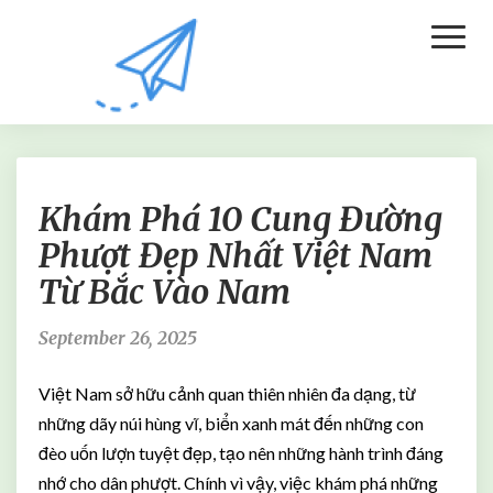
Toggl
Naviga
K
Khám Phá 10 Cung Đường
h
á
Phượt Đẹp Nhất Việt Nam
m
Từ Bắc Vào Nam
P
h
á
September 26, 2025
1
0
Việt Nam sở hữu cảnh quan thiên nhiên đa dạng, từ
C
những dãy núi hùng vĩ, biển xanh mát đến những con
u
đèo uốn lượn tuyệt đẹp, tạo nên những hành trình đáng
n
g
nhớ cho dân phượt. Chính vì vậy, việc khám phá những