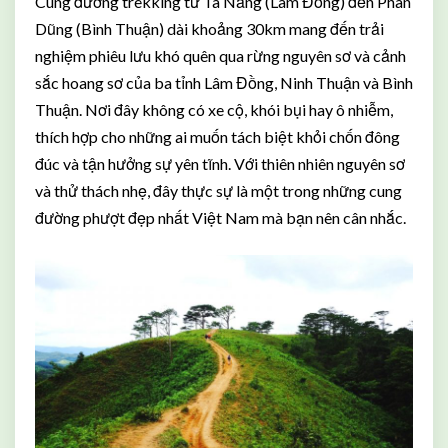
Cung đường trekking từ Tà Năng (Lâm Đồng) đến Phan
Dũng (Bình Thuận) dài khoảng 30km mang đến trải
nghiệm phiêu lưu khó quên qua rừng nguyên sơ và cảnh
sắc hoang sơ của ba tỉnh Lâm Đồng, Ninh Thuận và Bình
Thuận. Nơi đây không có xe cộ, khói bụi hay ô nhiễm,
thích hợp cho những ai muốn tách biệt khỏi chốn đông
đúc và tận hưởng sự yên tĩnh. Với thiên nhiên nguyên sơ
và thử thách nhẹ, đây thực sự là một trong những cung
đường phượt đẹp nhất Việt Nam mà bạn nên cân nhắc.