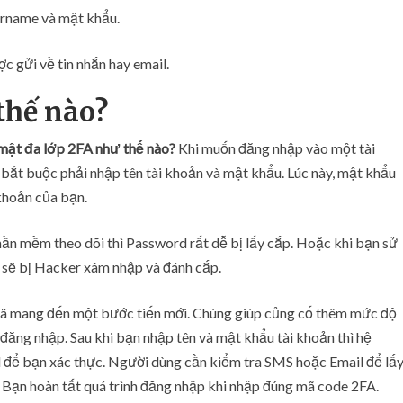
t
rname và mật khẩu.
 gửi về tin nhắn hay email.
thế nào?
 mật đa lớp 2FA như thế nào?
Khi muốn đăng nhập vào một tài
bắt buộc phải nhập tên tài khoản và mật khẩu. Lúc này, mật khẩu
 khoản của bạn.
ần mềm theo dõi thì Password rất dễ bị lấy cắp. Hoặc khi bạn sử
 sẽ bị Hacker xâm nhập và đánh cắp.
ì đã mang đến một bước tiến mới. Chúng giúp củng cố thêm mức độ
h đăng nhập. Sau khi bạn nhập tên và mật khẩu tài khoản thì hệ
l để bạn xác thực. Người dùng cần kiểm tra SMS hoặc Email để lấ
 Bạn hoàn tất quá trình đăng nhập khi nhập đúng mã code 2FA.