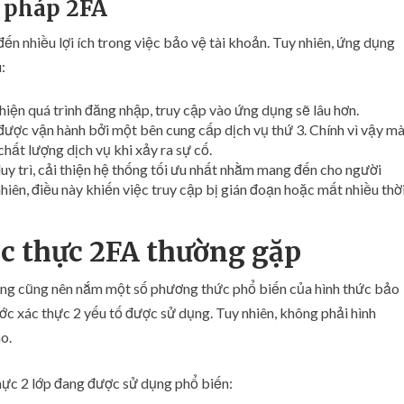
 pháp 2FA
n nhiều lợi ích trong việc bảo vệ tài khoản. Tuy nhiên, ứng dụng
:
iện quá trình đăng nhập, truy cập vào ứng dụng sẽ lâu hơn.
ược vận hành bởi một bên cung cấp dịch vụ thứ 3. Chính vì vậy m
ất lượng dịch vụ khi xảy ra sự cố.
y trì, cải thiện hệ thống tối ưu nhất nhằm mang đến cho người
hiên, điều này khiến việc truy cập bị gián đoạn hoặc mất nhiều thờ
c thực 2FA thường gặp
dùng cũng nên nắm một số phương thức phổ biến của hình thức bảo
ớc xác thực 2 yếu tố được sử dụng. Tuy nhiên, không phải hình
o.
hực 2 lớp đang được sử dụng phổ biến: