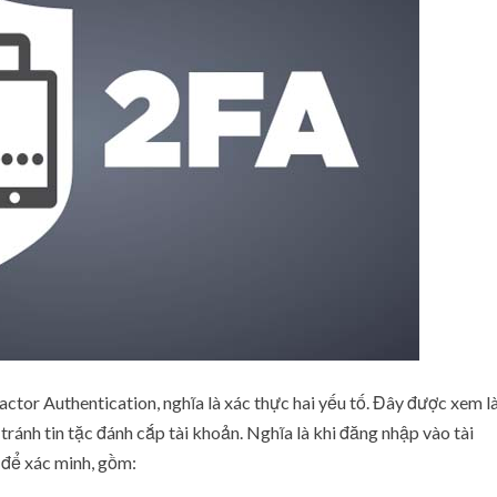
b
ả
o
m
ậ
t
2
y
ế
u
t
ố
b
ạ
n
n
ê
ctor Authentication, nghĩa là xác thực hai yếu tố. Đây được xem l
n
ánh tin tặc đánh cắp tài khoản. Nghĩa là khi đăng nhập vào tài
b
 để xác minh, gồm:
i
ế