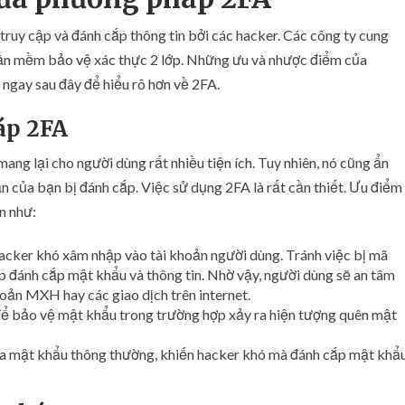
ị truy cập và đánh cắp thông tin bởi các hacker. Các công ty cung
hần mềm bảo vệ xác thực 2 lớp. Những ưu và nhược điểm của
ngay sau đây để hiểu rõ hơn về 2FA.
áp 2FA
mang lại cho người dùng rất nhiều tiện ích. Tuy nhiên, nó cũng ẩn
n của bạn bị đánh cắp. Việc sử dụng 2FA là rất cần thiết. Ưu điểm
n như:
cker khó xâm nhập vào tài khoản người dùng. Tránh việc bị mã
p đánh cắp mật khẩu và thông tin. Nhờ vậy, người dùng sẽ an tâm
hoản MXH hay các giao dịch trên internet.
 để bảo vệ mật khẩu trong trường hợp xảy ra hiện tượng quên mật
a mật khẩu thông thường, khiến hacker khó mà đánh cắp mật khẩ