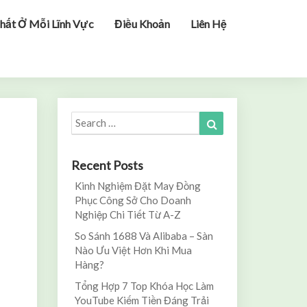
hất Ở Mỗi Lĩnh Vực
Điều Khoản
Liên Hệ
Search
Search
for:
Recent Posts
Kinh Nghiệm Đặt May Đồng
Phục Công Sở Cho Doanh
Nghiệp Chi Tiết Từ A-Z
So Sánh 1688 Và Alibaba – Sàn
Nào Ưu Việt Hơn Khi Mua
Hàng?
Tổng Hợp 7 Top Khóa Học Làm
YouTube Kiếm Tiền Đáng Trải