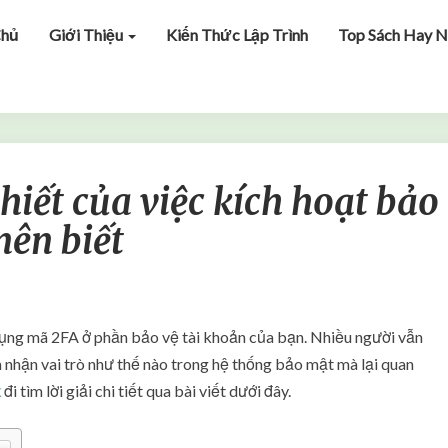
Chủ
Giới Thiệu
Kiến Thức Lập Trình
Top Sách Hay N
2
thiết của việc kích hoạt bảo
F
A
nên biết
l
à
g
ì
?
 dụng mã 2FA ở phần bảo vệ tài khoản của bạn. Nhiều người vẫn
S
 nhận vai trò như thế nào trong hệ thống bảo mật mà lại quan
ự
k
đi tìm lời giải chi tiết qua bài viết dưới đây.
c
ầ
n