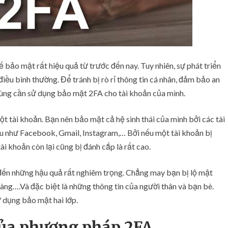
 bảo mật rất hiệu quả từ trước đến nay. Tuy nhiên, sự phát triển
điều bình thường. Để tránh bị rò rỉ thông tin cá nhân, đảm bảo an
 dùng cần sử dụng bảo mật 2FA cho tài khoản của mình.
tài khoản. Bạn nên bảo mật cả hệ sinh thái của mình bởi các tài
au như Facebook, Gmail, Instagram,… Bởi nếu một tài khoản bị
ài khoản còn lại cũng bị đánh cắp là rất cao.
n đến những hậu quả rất nghiêm trọng. Chẳng may bạn bị lộ mật
hàng….Và đặc biệt là những thông tin của người thân và bạn bè.
 dụng bảo mật hai lớp.
của phương pháp 2FA