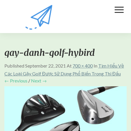
Toggl
Naviga
gay-danh-golf-hybird
Published
September 22, 2021
At
700 × 400
In
Tìm Hiểu Về
Các Loại Gậy Golf Được Sử Dụng Phổ Biến Trong Thi Đấu
← Previous
/
Next →