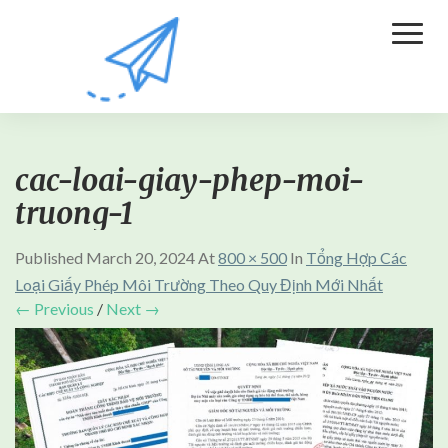
Toggl
Naviga
cac-loai-giay-phep-moi-
truong-1
Published
March 20, 2024
At
800 × 500
In
Tổng Hợp Các
Loại Giấy Phép Môi Trường Theo Quy Định Mới Nhất
← Previous
/
Next →