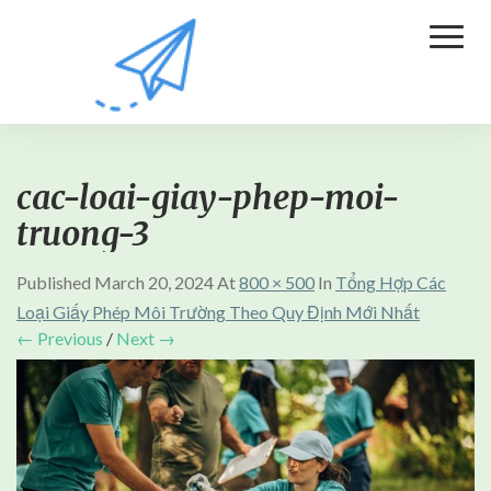
Toggl
Naviga
cac-loai-giay-phep-moi-
truong-3
Published
March 20, 2024
At
800 × 500
In
Tổng Hợp Các
Loại Giấy Phép Môi Trường Theo Quy Định Mới Nhất
← Previous
/
Next →