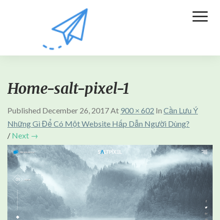
Toggl
Naviga
Home-salt-pixel-1
Published
December 26, 2017
At
900 × 602
In
Cần Lưu Ý
Những Gì Để Có Một Website Hấp Dẫn Người Dùng?
/
Next →