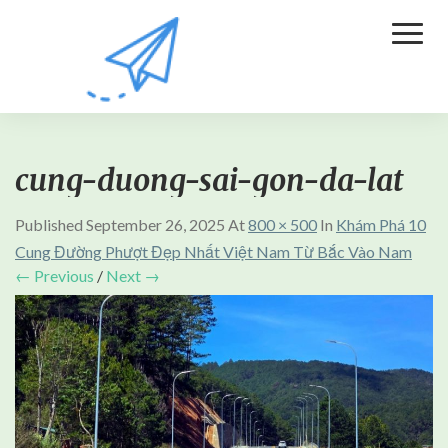
Toggl
Naviga
cung-duong-sai-gon-da-lat
Published
September 26, 2025
At
800 × 500
In
Khám Phá 10
Cung Đường Phượt Đẹp Nhất Việt Nam Từ Bắc Vào Nam
← Previous
/
Next →