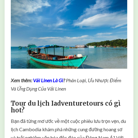
Xem thêm:
Vải Linen Là Gì
?
Phân Loại, Ưu Nhược Điểm
Và Ứng Dụng Của Vải Linen
Tour du lịch Iadventuretours có gì
hot?
Bạn đã từng mơ ước về một cuộc phiêu lưu trọn vẹn, du
lịch Cambodia khám phá những cung đường hoang sơ
và trải nghiệm văn hóa độc đáo của Đông Nam Á? Với