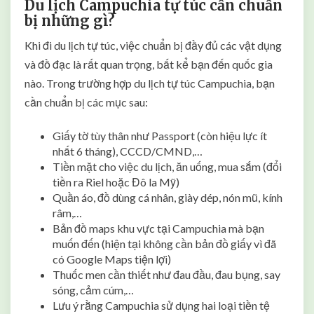
o
Du lịch Campuchia tự túc cần chuẩn
à
bị những gì?
n
Khi đi du lịch tự túc, việc chuẩn bị đầy đủ các vật dụng
V
và đồ đạc là rất quan trọng, bất kể bạn đến quốc gia
à
T
nào. Trong trường hợp du lịch tự túc Campuchia, bạn
i
cần chuẩn bị các mục sau:
ế
t
Giấy tờ tùy thân như Passport (còn hiệu lực ít
K
nhất 6 tháng), CCCD/CMND,…
i
Tiền mặt cho việc du lịch, ăn uống, mua sắm (đổi
ệ
tiền ra Riel hoặc Đô la Mỹ)
m
Quần áo, đồ dùng cá nhân, giày dép, nón mũ, kính
râm,…
Bản đồ maps khu vực tại Campuchia mà bạn
muốn đến (hiện tại không cần bản đồ giấy vì đã
có Google Maps tiện lợi)
Thuốc men cần thiết như đau đầu, đau bụng, say
sóng, cảm cúm,…
Lưu ý rằng Campuchia sử dụng hai loại tiền tệ