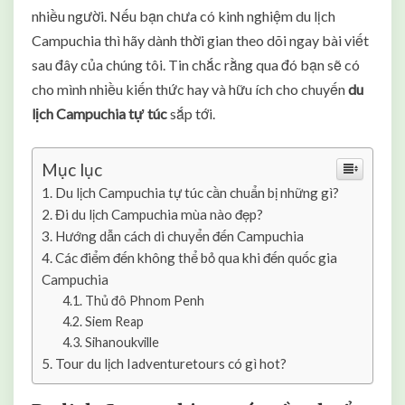
ị
nhiều người. Nếu bạn chưa có kinh nghiệm du lịch
c
Campuchia thì hãy dành thời gian theo dõi ngay bài viết
h
sau đây của chúng tôi. Tin chắc rằng qua đó bạn sẽ có
C
cho mình nhiều kiến thức hay và hữu ích cho chuyến
du
a
m
lịch Campuchia tự túc
sắp tới.
p
u
Mục lục
c
h
Du lịch Campuchia tự túc cần chuẩn bị những gì?
i
Đi du lịch Campuchia mùa nào đẹp?
a
Hướng dẫn cách di chuyển đến Campuchia
T
Các điểm đến không thể bỏ qua khi đến quốc gia
ự
Campuchia
T
Thủ đô Phnom Penh
ú
Siem Reap
c
Sihanoukville
A
Tour du lịch Iadventuretours có gì hot?
n
T