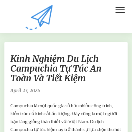
Toggl
Naviga
K
Kinh Nghiệm Du Lịch
i
n
Campuchia Tự Túc An
h
Toàn Và Tiết Kiệm
N
g
h
April 23, 2024
i
ệ
Campuchia là một quốc gia sở hữu nhiều công trình,
m
kiến trúc cổ kính rất ấn tượng. Đây cũng là một người
D
bạn láng giềng thân thiết với Việt Nam. Du lịch
u
L
Campuchia tự túc hiện nay trở thành sự lựa chọn thu hút