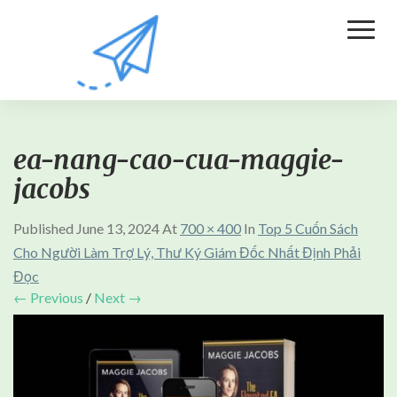
Toggl
Naviga
ea-nang-cao-cua-maggie-
jacobs
Published
June 13, 2024
At
700 × 400
In
Top 5 Cuốn Sách
Cho Người Làm Trợ Lý, Thư Ký Giám Đốc Nhất Định Phải
Đọc
← Previous
/
Next →