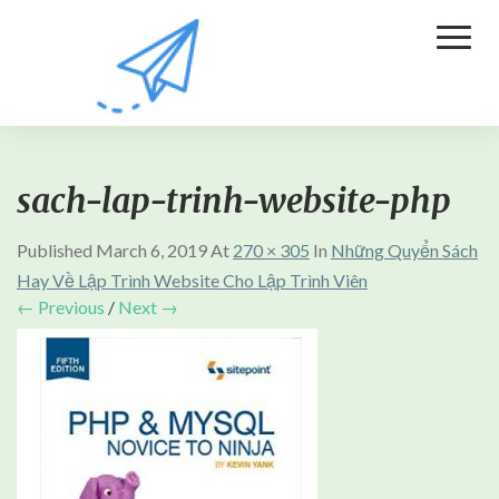
Toggl
Naviga
sach-lap-trinh-website-php
Published
March 6, 2019
At
270 × 305
In
Những Quyển Sách
Hay Về Lập Trình Website Cho Lập Trình Viên
← Previous
/
Next →