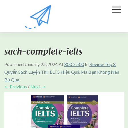
Toggl
Naviga
sach-complete-ielts
Published
January 25, 2024
At
800 × 500
In
Review Top 8
Quyển Sách Luyện Thi IELTS Hiệu Quả Mà Bạn Không Nên
Bỏ Qua
← Previous
/
Next →