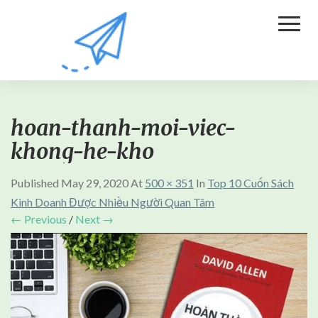
Toggl
Naviga
hoan-thanh-moi-viec-
khong-he-kho
Published
May 29, 2020
At
500 × 351
In
Top 10 Cuốn Sách
Kinh Doanh Được Nhiều Người Quan Tâm
← Previous
/
Next →