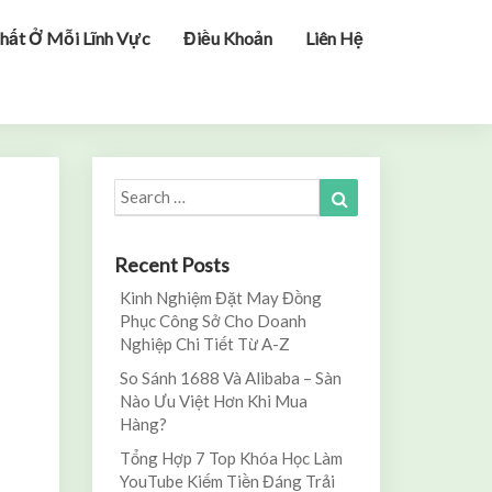
hất Ở Mỗi Lĩnh Vực
Điều Khoản
Liên Hệ
Search
Search
for:
Recent Posts
Kinh Nghiệm Đặt May Đồng
Phục Công Sở Cho Doanh
Nghiệp Chi Tiết Từ A-Z
So Sánh 1688 Và Alibaba – Sàn
Nào Ưu Việt Hơn Khi Mua
Hàng?
Tổng Hợp 7 Top Khóa Học Làm
YouTube Kiếm Tiền Đáng Trải