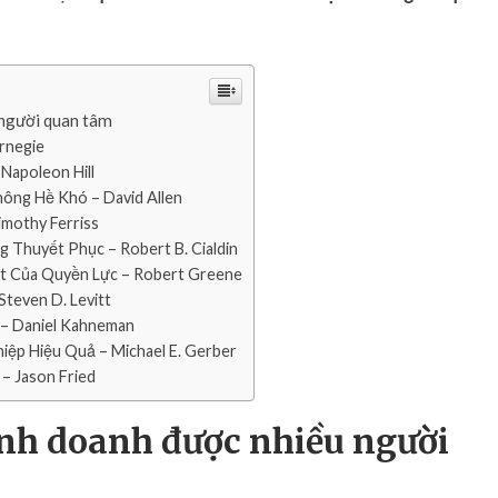
k
i
n
h
d
 người quan tâm
o
rnegie
a
 Napoleon Hill
n
hông Hề Khó – David Allen
h
imothy Ferriss
đ
 Thuyết Phục – Robert B. Cialdin
ư
ốt Của Quyền Lực – Robert Greene
ợ
Steven D. Levitt
c
 – Daniel Kahneman
n
iệp Hiệu Quả – Michael E. Gerber
h
 – Jason Fried
i
ề
u
inh doanh được nhiều người
n
g