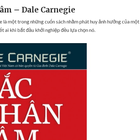
ư
Tâm – Dale Carnegie
ờ
i
e là một trong những cuốn sách nhằm phát huy ảnh hưởng của một
q
u
t ai khi bắt đầu khởi nghiệp đều lựa chọn nó.
a
n
t
â
m