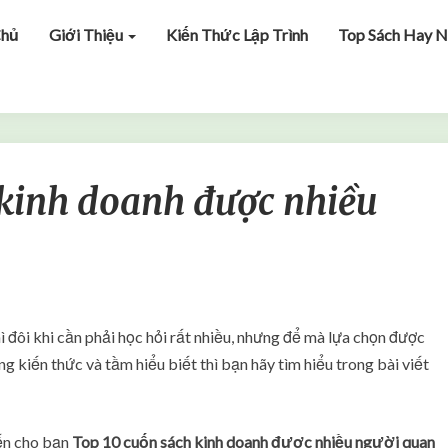
Chủ
Giới Thiệu
Kiến Thức Lập Trình
Top Sách Hay N
T
 kinh doanh được nhiều
o
p
1
0
c
u
ố
 đôi khi cần phải học hỏi rất nhiều, nhưng để mà lựa chọn được
n
 kiến thức và tầm hiểu biết thì bạn hãy tìm hiểu trong bài viết
s
á
c
h
đến cho bạn
Top 10 cuốn sách kinh doanh được nhiều người quan