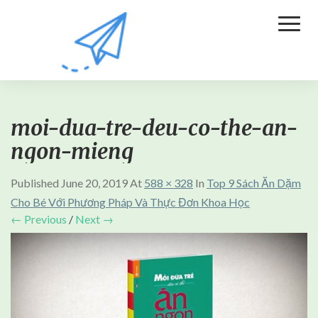
Toggl
Naviga
moi-dua-tre-deu-co-the-an-
ngon-mieng
Published
June 20, 2019
At
588 × 328
In
Top 9 Sách Ăn Dặm
Cho Bé Với Phương Pháp Và Thực Đơn Khoa Học
← Previous
/
Next →