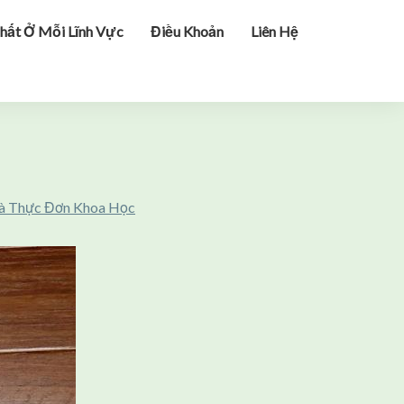
hất Ở Mỗi Lĩnh Vực
Điều Khoản
Liên Hệ
Và Thực Đơn Khoa Học