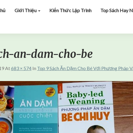
Chủ
Giới Thiệu
Kiến Thức Lập Trình
Top Sách Hay N
ach-an-dam-cho-be
19
At
683 × 574
In
Top 9 Sách Ăn Dặm Cho Bé Với Phương Pháp 