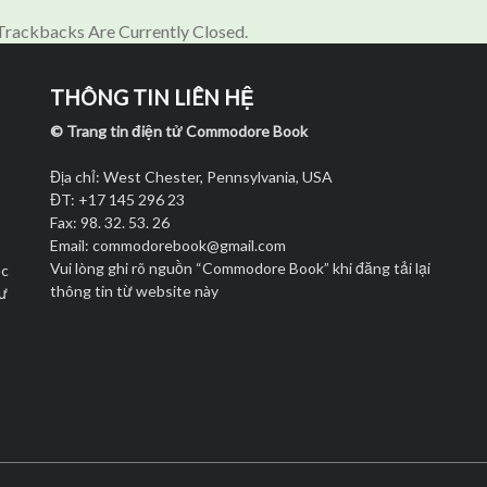
rackbacks Are Currently Closed.
THÔNG TIN LIÊN HỆ
© Trang tin điện tử Commodore Book
Địa chỉ: West Chester, Pennsylvania, USA
ĐT: +17 145 296 23
Fax: 98. 32. 53. 26
Email:
commodorebook@gmail.com
Vui lòng ghi rõ nguồn “Commodore Book” khi đăng tải lại
ọc
thông tin từ website này
hư