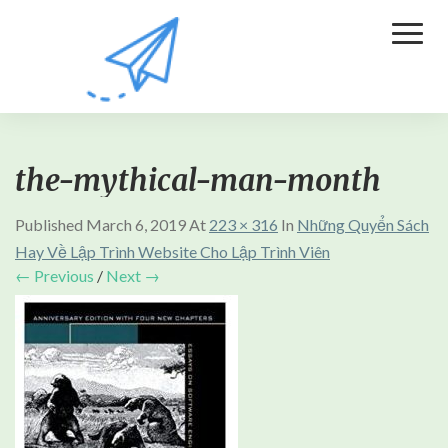
Toggl
Naviga
the-mythical-man-month
Published
March 6, 2019
At
223 × 316
In
Những Quyển Sách
Hay Về Lập Trình Website Cho Lập Trình Viên
← Previous
/
Next →