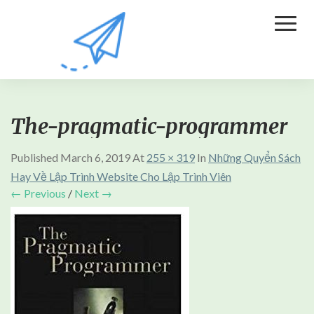
Toggl
Naviga
The-pragmatic-programmer
Published
March 6, 2019
At
255 × 319
In
Những Quyển Sách
Hay Về Lập Trình Website Cho Lập Trình Viên
← Previous
/
Next →