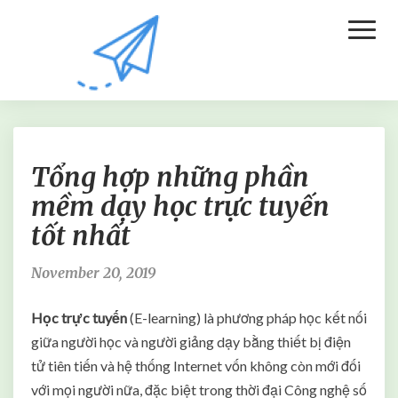
Toggl
Naviga
T
Tổng hợp những phần
ổ
n
mềm dạy học trực tuyến
g
tốt nhất
h
ợ
p
November 20, 2019
n
h
Học trực tuyến
(E-learning) là phương pháp học kết nối
ữ
giữa người học và người giảng dạy bằng thiết bị điện
n
tử tiên tiến và hệ thống Internet vốn không còn mới đối
g
p
với mọi người nữa, đặc biệt trong thời đại Công nghệ số