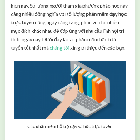
h
hiện nay. Số lượng người tham gia phương pháp học này
ầ
càng nhiều đồng nghĩa với số lượng
phần mềm dạy học
n
trực tuyến
cũng ngày càng tăng, phục vụ cho nhiều
m
mục đích khác nhau để đáp ứng với nhu cầu lĩnh hội tri
ề
m
thức ngày nay. Dưới đây là các phần mềm học trực
d
tuyến tốt nhất mà
chúng tôi
xin giới thiệu đến các bạn.
ạ
y
h
ọ
c
t
r
ự
c
t
u
Các phần mềm hỗ trợ dạy và học trực tuyến
y
ế