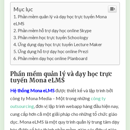
n
t
Mục lục
ố
Phần mềm quản lý và dạy học trực tuyến Mona
t
eLMS
n
Phần mềm hỗ trợ dạy học online Skype
h
Phần mềm học trực tuyến Schoology
ấ
Ứng dụng dạy học trực tuyến Lecture Maker
t
Ứng dụng hỗ trợ dạy học online Prezi
Phần mềm dạy học online Planboard
Phần mềm quản lý và dạy học trực
tuyến Mona eLMS
Hệ thống Mona eLMS
được thiết kế và lập trình bởi
công ty Mona Media – Một trong những
công ty
outsourcing
,
đơn vị lập trình webapp hàng đầu hiện nay,
cung cấp hơn cả một giải pháp cho những tổ chức giáo
dục. Mona eLMS là một quy trình quản lý trung tâm dạy
học được số hóa thành phần mềm, giúp các đơn vị giáo