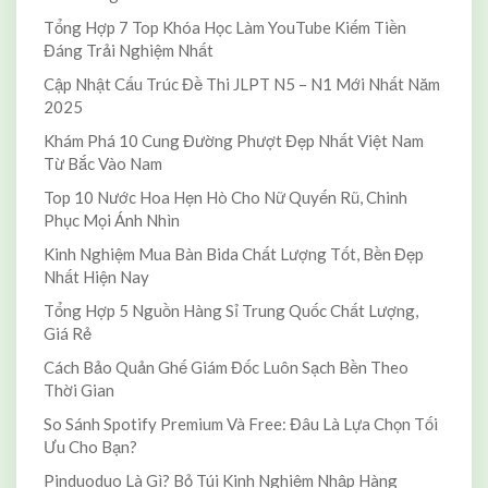
Tổng Hợp 7 Top Khóa Học Làm YouTube Kiếm Tiền
Đáng Trải Nghiệm Nhất
Cập Nhật Cấu Trúc Đề Thi JLPT N5 – N1 Mới Nhất Năm
2025
Khám Phá 10 Cung Đường Phượt Đẹp Nhất Việt Nam
Từ Bắc Vào Nam
Top 10 Nước Hoa Hẹn Hò Cho Nữ Quyến Rũ, Chinh
Phục Mọi Ánh Nhìn
Kinh Nghiệm Mua Bàn Bida Chất Lượng Tốt, Bền Đẹp
Nhất Hiện Nay
Tổng Hợp 5 Nguồn Hàng Sỉ Trung Quốc Chất Lượng,
Giá Rẻ
Cách Bảo Quản Ghế Giám Đốc Luôn Sạch Bền Theo
Thời Gian
So Sánh Spotify Premium Và Free: Đâu Là Lựa Chọn Tối
Ưu Cho Bạn?
Pinduoduo Là Gì? Bỏ Túi Kinh Nghiệm Nhập Hàng